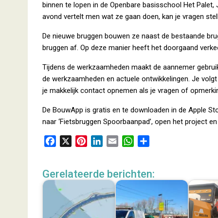
binnen te lopen in de Openbare basisschool Het Palet,
avond vertelt men wat ze gaan doen, kan je vragen stel
De nieuwe bruggen bouwen ze naast de bestaande brugg
bruggen af. Op deze manier heeft het doorgaand verk
Tijdens de werkzaamheden maakt de aannemer gebruik 
de werkzaamheden en actuele ontwikkelingen. Je volgt 
je makkelijk contact opnemen als je vragen of opmerki
De BouwApp is gratis en te downloaden in de Apple St
naar ‘Fietsbruggen Spoorbaanpad’, open het project en k
F
X
P
L
E
W
D
a
i
i
m
h
e
c
n
n
a
a
l
Gerelateerde berichten:
e
t
k
i
t
e
b
e
e
l
s
n
o
r
d
A
o
e
I
p