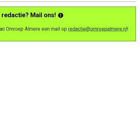
 redactie? Mail ons!
 van Omroep Almere een mail op
redactie@omroepalmere.nl
!