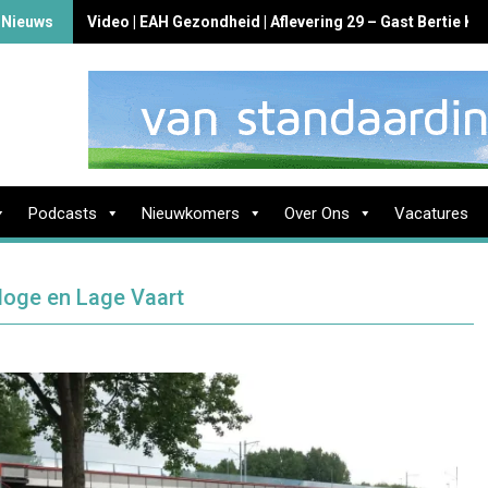
 Nieuws
Video | EAH Gezondheid | Aflevering 29 – Gast Bertie K
Podcasts
Nieuwkomers
Over Ons
Vacatures
oge en Lage Vaart