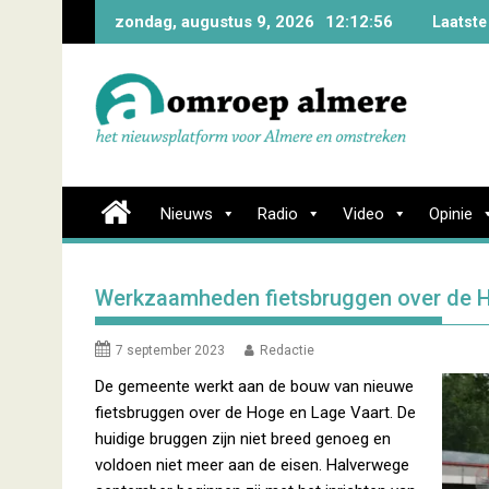
Skip
zondag, augustus 9, 2026
12:12:57
Laatste
to
content
Nieuws
Radio
Video
Opinie
Werkzaamheden fietsbruggen over de H
7 september 2023
Redactie
De gemeente werkt aan de bouw van nieuwe
fietsbruggen over de Hoge en Lage Vaart. De
huidige bruggen zijn niet breed genoeg en
voldoen niet meer aan de eisen. Halverwege