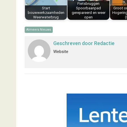
k
s
n
p
Fietsbruggen
Start
Spoorbaanpad
Groot o
t
bouwwerkzaamheden
gerepareerd en weer
Hogering
Weerwaterbrug
open
(
Almeers Nieuws
Geschreven door
Redactie
Website