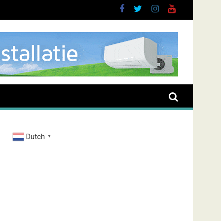
oussen
Dutch
▼