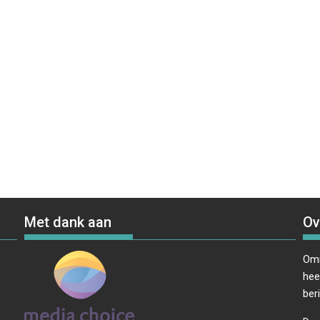
Met dank aan
Ov
Omr
hee
ber