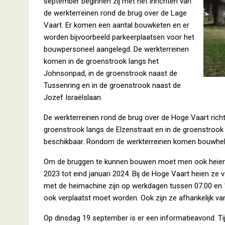
september beginnen zij met het inrichten van
de werkterreinen rond de brug over de Lage
Vaart. Er komen een aantal bouwketen en er
worden bijvoorbeeld parkeerplaatsen voor het
bouwpersoneel aangelegd. De werkterreinen
komen in de groenstrook langs het
Johnsonpad, in de groenstrook naast de
Tussenring en in de groenstrook naast de
Jozef Israëlslaan.
De werkterreinen rond de brug over de Hoge Vaart richt
groenstrook langs de Elzenstraat en in de groenstrook 
beschikbaar. Rondom de werkterreinen komen bouwhekk
Om de bruggen te kunnen bouwen moet men ook heien. H
2023 tot eind januari 2024. Bij de Hoge Vaart heien ze
met de heimachine zijn op werkdagen tussen 07.00 en 
ook verplaatst moet worden. Ook zijn ze afhankelijk va
Op dinsdag 19 september is er een informatieavond. T