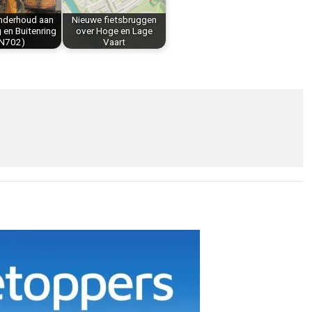
nderhoud aan
Nieuwe fietsbruggen
 en Buitenring
over Hoge en Lage
N702)
Vaart