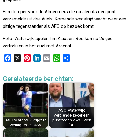
Een domper voor de Almeerders die nu slechts een punt
verzamelde uit drie duels. Komende wedstrijd wacht weer een
pittige tegenstander als AFC op bezoek komt.
Foto: Waterwijk-speler Tim Klaasen-Bos kon na 2x geel
vertrekken in het duel met Arsenal.
F
X
P
L
E
W
D
a
i
i
m
h
e
c
n
n
a
a
l
Gerelateerde berichten:
e
t
k
i
t
e
b
e
e
l
s
n
o
r
d
A
o
e
I
p
k
s
n
p
ASC Waterwijk
verdiende zeker een
t
ASC Waterwijk krijgt te
punt tegen Zwaluwen
weinig tegen OSV
‘30