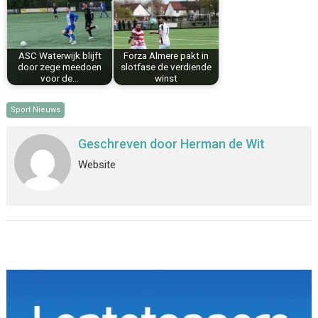
ASC Waterwijk blijft
Forza Almere pakt in
door zege meedoen
slotfase de verdiende
voor de…
winst
Sport Nieuws
Geschreven door
Herman de Wit
Website