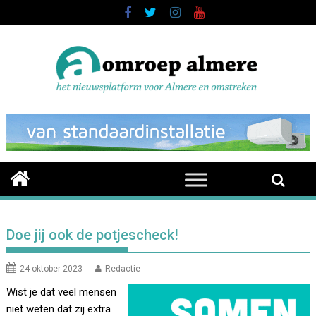
Skip
to
content
Doe jij ook de potjescheck!
24 oktober 2023
Redactie
Wist je dat veel mensen
niet weten dat zij extra