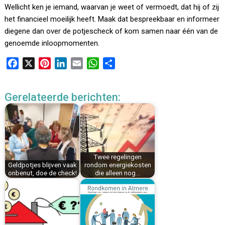
Wellicht ken je iemand, waarvan je weet of vermoedt, dat hij of zij
het financieel moeilijk heeft. Maak dat bespreekbaar en informeer
diegene dan over de potjescheck of kom samen naar één van de
genoemde inloopmomenten.
F
X
P
L
E
W
D
a
i
i
m
h
e
c
n
n
a
a
l
Gerelateerde berichten:
e
t
k
i
t
e
b
e
e
l
s
n
o
r
d
A
o
e
I
p
k
s
n
p
Twee regelingen
t
Geldpotjes blijven vaak
rondom energiekosten
onbenut, doe de check!
die alleen nog…