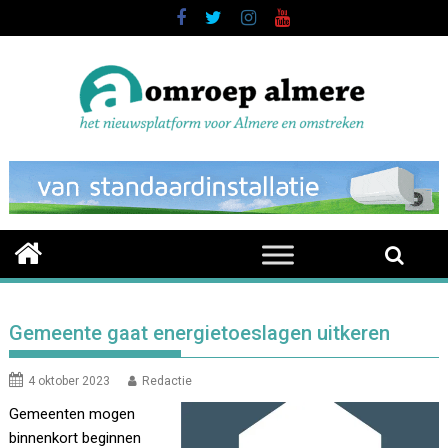
Skip
to
content
Gemeente gaat energietoeslagen uitkeren
4 oktober 2023
Redactie
Gemeenten mogen
binnenkort beginnen