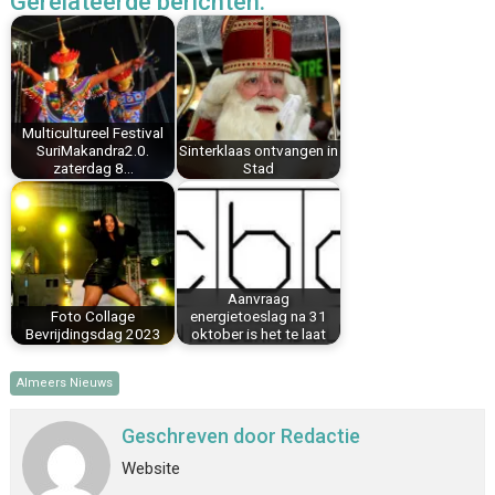
Gerelateerde berichten:
e
t
k
i
t
e
b
e
e
l
s
n
o
r
d
A
o
e
I
p
k
s
n
p
Multicultureel Festival
t
SuriMakandra2.0.
Sinterklaas ontvangen in
zaterdag 8…
Stad
Aanvraag
Foto Collage
energietoeslag na 31
Bevrijdingsdag 2023
oktober is het te laat
Almeers Nieuws
Geschreven door
Redactie
Website