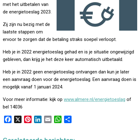
met het uitbetalen van
de energietoeslag 2023.
Zij zijn nu bezig met de
laatste stappen om
ervoor te zorgen dat de betaling straks soepel verloopt.
Heb je in 2022 energietoeslag gehad en is je situatie ongewijzigd
gebleven, dan krijg je het deze keer automatisch uitbetaald.
Heb je in 2022 geen energietoeslag ontvangen dan kun je later
een aanvraag doen voor de energietoeslag. Een aanvraag doen is
mogelijk vanaf 1 januari 2024.
Voor meer informatie: kijk op
www.almere.nl/energietoeslag
of
bel 14036
F
X
P
L
E
W
D
a
i
i
m
h
e
c
n
n
a
a
l