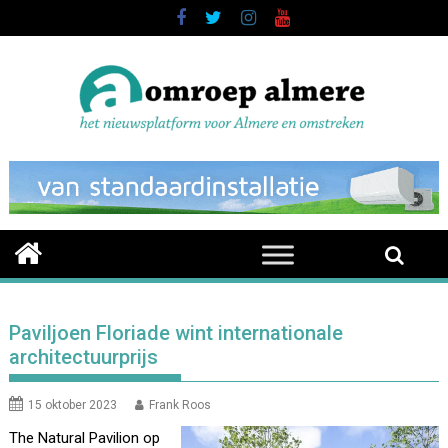
Skip
to
content
Paviljoen Floriade wint internationale
architectuurprijs
15 oktober 2023
Frank Roos
The Natural Pavilion op