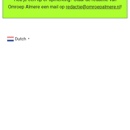
Omroep Almere een mail op
redactie@omroepalmere.nl
!
Dutch
▼