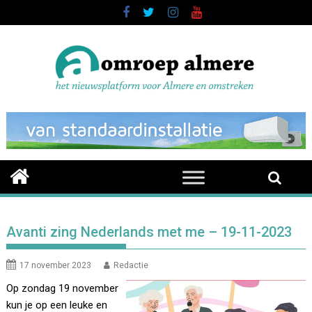
Skip
to
content
Avanti zing Nederlands met me – 19-11-2023
17 november 2023
Redactie
Op zondag 19 november
kun je op een leuke en