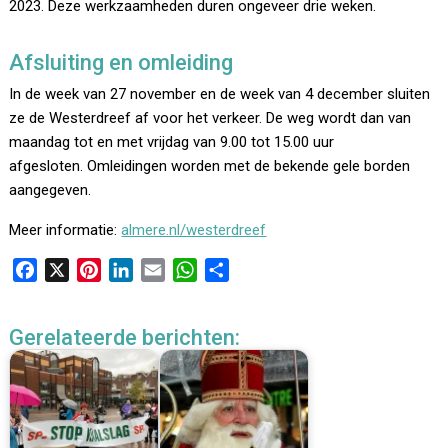
2023. Deze werkzaamheden duren ongeveer drie weken.
Afsluiting en omleiding
In de week van 27 november en de week van 4 december sluiten
ze de Westerdreef af voor het verkeer. De weg wordt dan van
maandag tot en met vrijdag van 9.00 tot 15.00 uur
afgesloten. Omleidingen worden met de bekende gele borden
aangegeven.
Meer informatie:
almere.nl/westerdreef
F
X
P
L
E
W
D
a
i
i
m
h
e
c
n
n
a
a
l
Gerelateerde berichten:
e
t
k
i
t
e
b
e
e
l
s
n
o
r
d
A
o
e
I
p
k
s
n
p