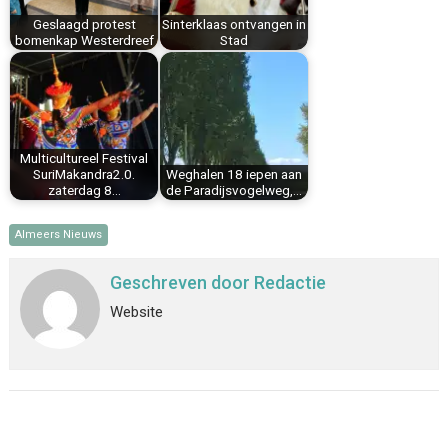
t
Geslaagd protest
Sinterklaas ontvangen in
bomenkap Westerdreef
Stad
Multicultureel Festival
SuriMakandra2.0.
Weghalen 18 iepen aan
zaterdag 8…
de Paradijsvogelweg,…
Almeers Nieuws
Geschreven door
Redactie
Website