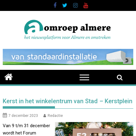
Skip
to
content
Kerst in het winkelentrum van Stad – Kerstplein
7 december 2023
Redactie
Van 9 t/m 31 december
wordt het Forum