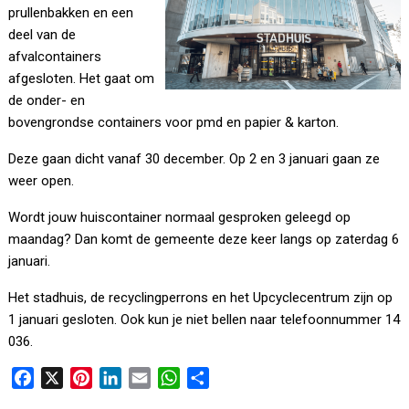
prullenbakken en een
deel van de
afvalcontainers
afgesloten. Het gaat om
de onder- en
bovengrondse containers voor pmd en papier & karton.
Deze gaan dicht vanaf 30 december. Op 2 en 3 januari gaan ze
weer open.
Wordt jouw huiscontainer normaal gesproken geleegd op
maandag? Dan komt de gemeente deze keer langs op zaterdag 6
januari.
Het stadhuis, de recyclingperrons en het Upcyclecentrum zijn op
1 januari gesloten. Ook kun je niet bellen
naar telefoonnummer 14
036.
F
X
P
L
E
W
D
a
i
i
m
h
e