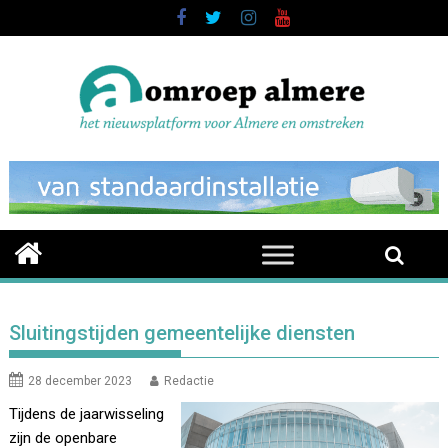
Skip
to
content
Sluitingstijden gemeentelijke diensten
28 december 2023
Redactie
Tijdens de jaarwisseling
zijn de openbare