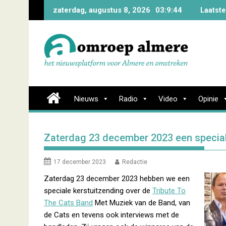
Skip
zaterdag, augustus 8, 2026
03:9:45
Laatste
to
content
Nieuws
Radio
Video
Opinie
Zaterdag 23 december 2023 een specia
17 december 2023
Redactie
Zaterdag 23 december 2023 hebben we een
speciale kerstuitzending over de
Tribute To
The Cats Band
Met Muziek van de Band, van
de Cats en tevens ook interviews met de