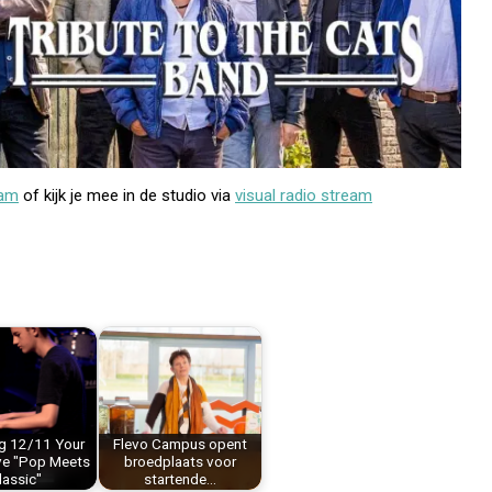
eam
of kijk je mee in de studio via
visual radio stream
g 12/11 Your
Flevo Campus opent
ve "Pop Meets
broedplaats voor
lassic"
startende…