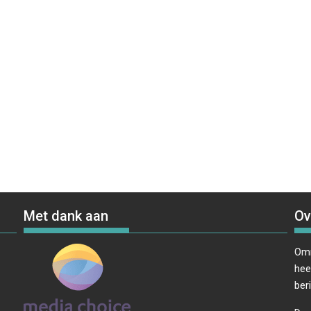
Met dank aan
Ov
Omr
hee
ber