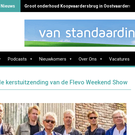
 Nieuws
Groot onderhoud Koopvaardersbrug in Oostvaardersb
Podcasts
Nieuwkomers
Over Ons
Vacatures
le kerstuitzending van de Flevo Weekend Show