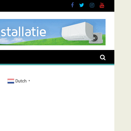
uurt
Dutch
▼