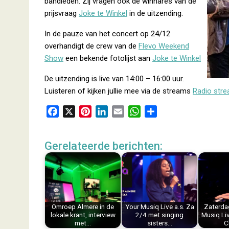
bandleden. Zij vragen ook de winnares van de
prijsvraag
Joke te Winkel
in de uitzending.
In de pauze van het concert op 24/12
overhandigt de crew van de
Flevo Weekend
Show
een bekende fotolijst aan
Joke te Winkel
De uitzending is live van 14:00 – 16:00 uur.
Luisteren of kijken jullie mee via de streams
Radio str
F
X
P
L
E
W
D
a
i
i
m
h
e
c
n
n
a
a
l
Gerelateerde berichten:
e
t
k
i
t
e
b
e
e
l
s
n
o
r
d
A
o
e
I
p
k
s
n
p
Omroep Almere in de
Your Musiq Live a.s. Za
Zaterda
t
lokale krant, interview
2/4 met singing
Musiq Li
met…
sisters…
C