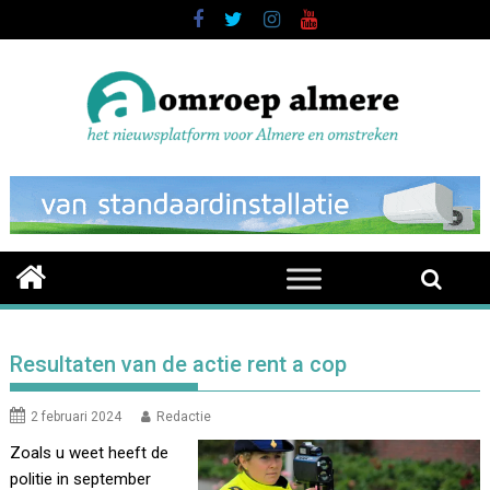
Skip
to
content
Resultaten van de actie rent a cop
2 februari 2024
Redactie
Zoals u weet heeft de
politie in september