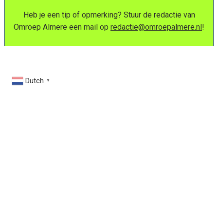
Heb je een tip of opmerking? Stuur de redactie van
Omroep Almere een mail op
redactie@omroepalmere.nl
!
Dutch
▼