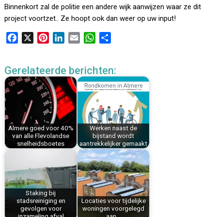
Binnenkort zal de politie een andere wijk aanwijzen waar ze dit
project voortzet.. Ze hoopt ook dan weer op uw input!
F
X
P
L
E
W
D
a
i
i
m
h
e
c
n
n
a
a
l
Gerelateerde berichten:
e
t
k
i
t
e
b
e
e
l
s
n
o
r
d
A
o
e
I
p
k
s
n
p
Almere goed voor 40%
Werken naast de
t
van alle Flevolandse
bijstand wordt
snelheidsboetes
aantrekkelijker gemaakt
Staking bij
stadsreiniging en
Locaties voor tijdelijke
gevolgen voor
woningen voorgelegd
inzameling afval
aan…