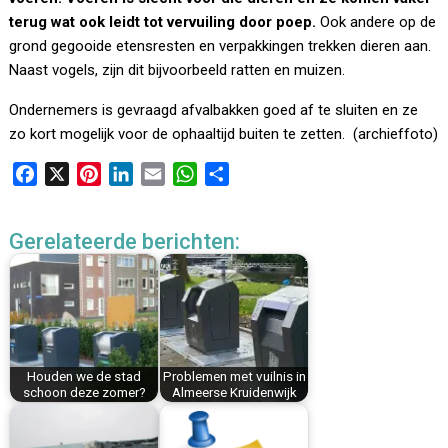
terug wat ook leidt tot vervuiling door poep.
Ook andere op de
grond gegooide etensresten en verpakkingen trekken dieren aan.
Naast vogels, zijn dit bijvoorbeeld ratten en muizen.
Ondernemers is gevraagd afvalbakken goed af te sluiten en ze
zo kort mogelijk voor de ophaaltijd buiten te zetten. (archieffoto)
F
X
P
L
E
W
D
a
i
i
m
h
e
c
n
n
a
a
l
Gerelateerde berichten:
e
t
k
i
t
e
b
e
e
l
s
n
o
r
d
A
o
e
I
p
k
s
n
p
t
Houden we de stad
Problemen met vuilnis in
schoon deze zomer?
Almeerse Kruidenwijk