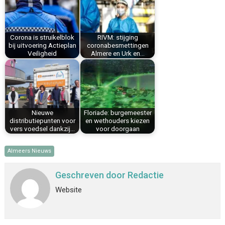
o
r
d
A
o
e
I
p
k
s
n
p
Corona is struikelblok
RIVM: stijging
t
bij uitvoering Actieplan
coronabesmettingen
Veiligheid
Almere en Urk en…
Nieuwe
Floriade: burgemeester
distributiepunten voor
en wethouders kiezen
vers voedsel dankzij…
voor doorgaan
Almeers Nieuws
Geschreven door
Redactie
Website