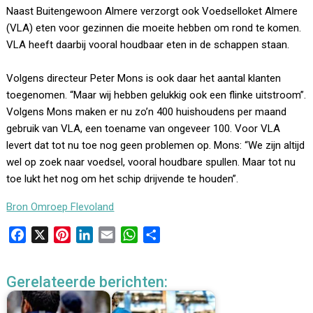
Naast Buitengewoon Almere verzorgt ook Voedselloket Almere
(VLA) eten voor gezinnen die moeite hebben om rond te komen.
VLA heeft daarbij vooral houdbaar eten in de schappen staan.
Volgens directeur Peter Mons is ook daar het aantal klanten
toegenomen. “Maar wij hebben gelukkig ook een flinke uitstroom”.
Volgens Mons maken er nu zo’n 400 huishoudens per maand
gebruik van VLA, een toename van ongeveer 100. Voor VLA
levert dat tot nu toe nog geen problemen op. Mons: “We zijn altijd
wel op zoek naar voedsel, vooral houdbare spullen. Maar tot nu
toe lukt het nog om het schip drijvende te houden”.
Bron Omroep Flevoland
F
X
P
L
E
W
D
a
i
i
m
h
e
c
n
n
a
a
l
Gerelateerde berichten:
e
t
k
i
t
e
b
e
e
l
s
n