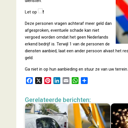
diensten.
Let op
Deze
personen vragen achteraf meer geld dan
afgesproken, eventuele schade kan niet
vergoed worden omdat het geen Nederlands
erkend bedrijf is. Terwijl 1 van de personen de
diensten aanbied, laat een ander persoon alvast het re
geld.
Ga niet in op hun aanbieding en stuur ze van uw terrein
F
X
P
L
E
W
D
a
i
i
m
h
e
c
n
n
a
a
l
Gerelateerde berichten:
e
t
k
i
t
e
b
e
e
l
s
n
o
r
d
A
o
e
I
p