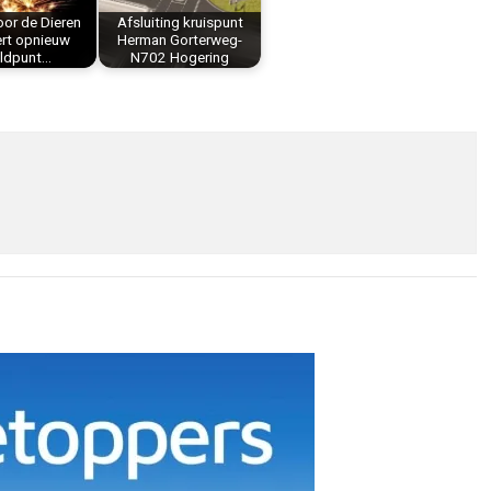
oor de Dieren
Afsluiting kruispunt
ert opnieuw
Herman Gorterweg-
ldpunt…
N702 Hogering