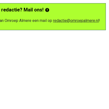
 redactie? Mail ons!
 van Omroep Almere een mail op
redactie@omroepalmere.nl
!