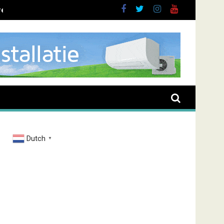
ent overval Elbastraat
Dutch
▼