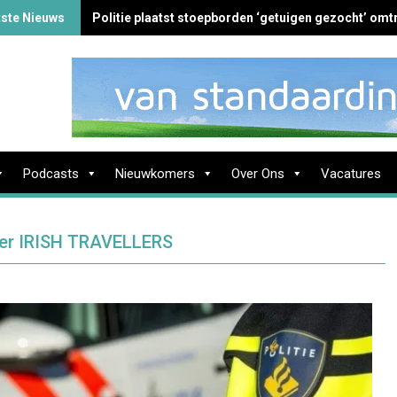
tste Nieuws
Politie plaatst stoepborden ‘getuigen gezocht’ omtr
Podcasts
Nieuwkomers
Over Ons
Vacatures
weer IRISH TRAVELLERS