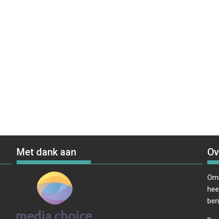
Met dank aan
Ov
Omr
hee
ber