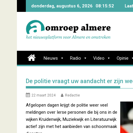
Skip
donderdag, augustus 6, 2026
08:15:52
Laa
to
content
Nieuws
Radio
Video
Opinie
De politie vraagt uw aandacht er zijn 
22 maart 2024
Redactie
Afgelopen dagen krijgt de politie weer veel
meldingen over Ierse personen die bij ons in de
wijken Kruidenwijk, Muziekwijk en Literatuurwijk
actief zijn met het aanbieden van schoonmaak