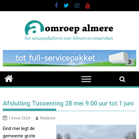
Skip
to
content
Afsluiting Tussenring 28 mei 9.00 uur tot 1 juni
14 mei 2024
Redactie
Eind mei legt de
gemeente grote