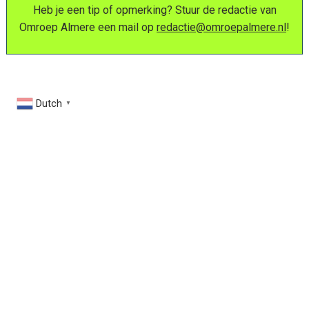
Heb je een tip of opmerking? Stuur de redactie van
Omroep Almere een mail op
redactie@omroepalmere.nl
!
Dutch
▼