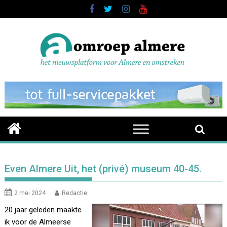
Skip
to
content
Even Almere Uit, het (privé) museum 40-45.
2 mei 2024
Redactie
20 jaar geleden maakte
ik voor de Almeerse