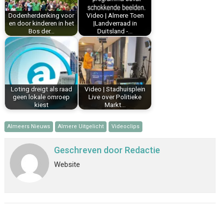
k
s
n
p
Dodenherdenking voor
Video | Almere Toen
t
en door kinderen in het
|Landverraad in
Bos der…
Duitsland -…
Loting dreigt als raad
Video | Stadhuisplein
geen lokale omroep
Live over Politieke
kiest
Markt…
Almeers Nieuws
Almere Uitgelicht
Videoclips
Geschreven door
Redactie
Website