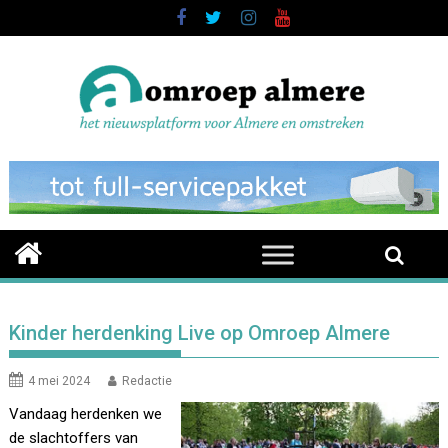
Skip
to
content
Kinder herdenking Live op Omroep Almere
4 mei 2024
Redactie
Vandaag herdenken we
de slachtoffers van