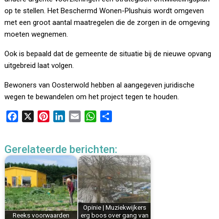
op te stellen. Het Beschermd Wonen-Plushuis wordt omgeven
met een groot aantal maatregelen die de zorgen in de omgeving
moeten wegnemen.
Ook is bepaald dat de gemeente de situatie bij de nieuwe opvang
uitgebreid laat volgen.
Bewoners van Oosterwold hebben al aangegeven juridische
wegen te bewandelen om het project tegen te houden.
F
X
P
L
E
W
D
a
i
i
m
h
e
c
n
n
a
a
l
Gerelateerde berichten:
e
t
k
i
t
e
b
e
e
l
s
n
o
r
d
A
o
e
I
p
k
s
n
p
Opinie | Muziekwijkers
t
Reeks voorwaarden
erg boos over gang van