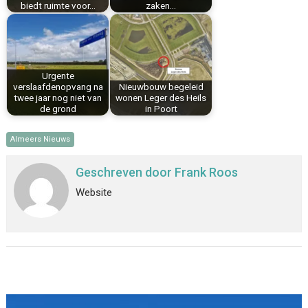
biedt ruimte voor…
zaken…
Urgente
verslaafdenopvang na
Nieuwbouw begeleid
twee jaar nog niet van
wonen Leger des Heils
de grond
in Poort
Almeers Nieuws
Geschreven door
Frank Roos
Website