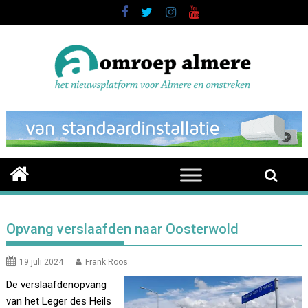
Skip
to
content
Opvang verslaafden naar Oosterwold
19 juli 2024
Frank Roos
De verslaafdenopvang
van het Leger des Heils