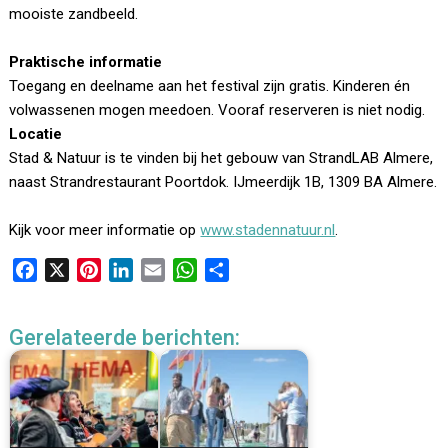
mooiste zandbeeld.
Praktische informatie
Toegang en deelname aan het festival zijn gratis. Kinderen én
volwassenen mogen meedoen. Vooraf reserveren is niet nodig.
Locatie
Stad & Natuur is te vinden bij het gebouw van StrandLAB Almere,
naast Strandrestaurant Poortdok. IJmeerdijk 1B, 1309 BA Almere.
Kijk voor meer informatie op
www.stadennatuur.nl
.
F
X
P
L
E
W
D
a
i
i
m
h
e
c
n
n
a
a
l
Gerelateerde berichten:
e
t
k
i
t
e
b
e
e
l
s
n
o
r
d
A
o
e
I
p
k
s
n
p