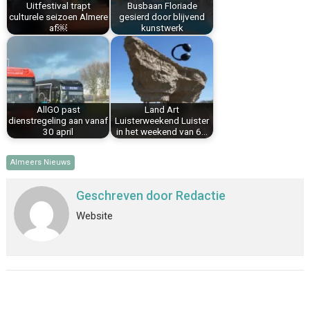
Uitfestival trapt
Busbaan Floriade
t
culturele seizoen Almere
gesierd door blijvend
af￼
kunstwerk
AllGO past
Land Art
dienstregeling aan vanaf
Luisterweekend Luister
30 april
in het weekend van 6…
Almeers Nieuws
Geschreven door
Redactie
Website