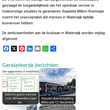
gevraagd de toegankelijkheid van het openbaar vervoer in
toekomstige situaties te garanderen. Raadslid Willem Knemeijer
noemt het onacceptabel dat mensen in Waterwijk tijdelijk
busvervoer hebben.
De werkzaamheden aan de busbaan in Waterwijk worden vrijdag
afgerond.
F
X
P
L
E
W
D
a
i
i
m
h
e
c
n
n
a
a
l
Gerelateerde berichten:
e
t
k
i
t
e
b
e
e
l
s
n
o
r
d
A
o
e
I
p
k
s
n
p
Belofte gratis vervoer
t
voor Almeerders naar
Nieuwe dienstregeling
de…
AllGo per 12 december