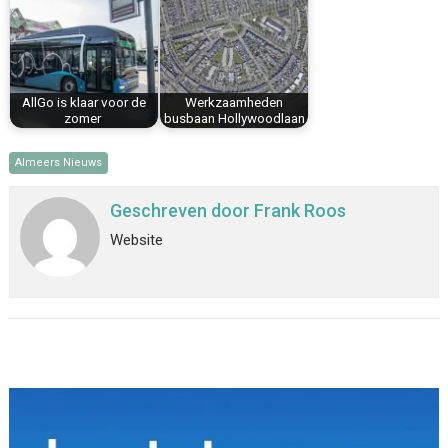
AllGo is klaar voor de
Werkzaamheden
zomer
busbaan Hollywoodlaan
Almeers Nieuws
Geschreven door
Frank Roos
Website