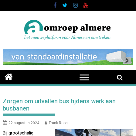
Skip
to
content
Zorgen om uitvallen bus tijdens werk aan
busbanen
22 augustus 2024
Frank Roos
Bij grootschalig