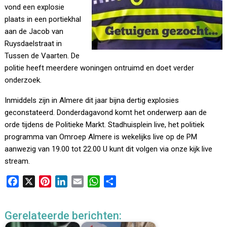
vond een explosie
plaats in een portiekhal
aan de Jacob van
Ruysdaelstraat in
Tussen de Vaarten. De
politie heeft meerdere woningen ontruimd en doet verder
onderzoek.
Inmiddels zijn in Almere dit jaar bijna dertig explosies
geconstateerd. Donderdagavond komt het onderwerp aan de
orde tijdens de Politieke Markt. Stadhuisplein live, het politiek
programma van Omroep Almere is wekelijks live op de PM
aanwezig van 19.00 tot 22.00 U kunt dit volgen via onze kijk live
stream.
F
X
P
L
E
W
D
a
i
i
m
h
e
c
n
n
a
a
l
Gerelateerde berichten:
e
t
k
i
t
e