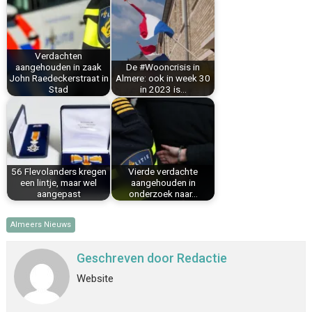
b
e
e
l
s
n
o
r
d
A
o
e
I
p
k
s
n
p
Verdachten
aangehouden in zaak
De #Wooncrisis in
t
John Raedeckerstraat in
Almere: ook in week 30
Stad
in 2023 is…
56 Flevolanders kregen
Vierde verdachte
een lintje, maar wel
aangehouden in
aangepast
onderzoek naar…
Almeers Nieuws
Geschreven door
Redactie
Website