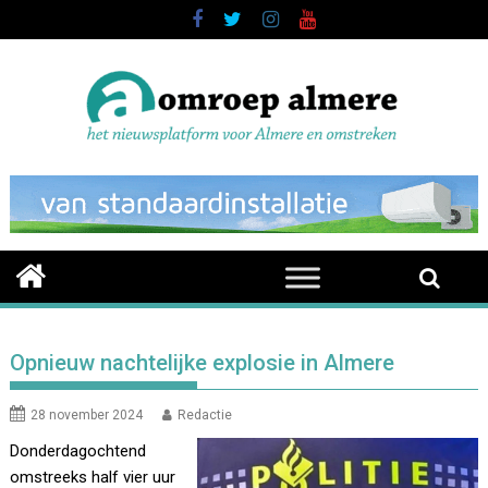
Skip
to
content
Opnieuw nachtelijke explosie in Almere
28 november 2024
Redactie
Donderdagochtend
omstreeks half vier uur