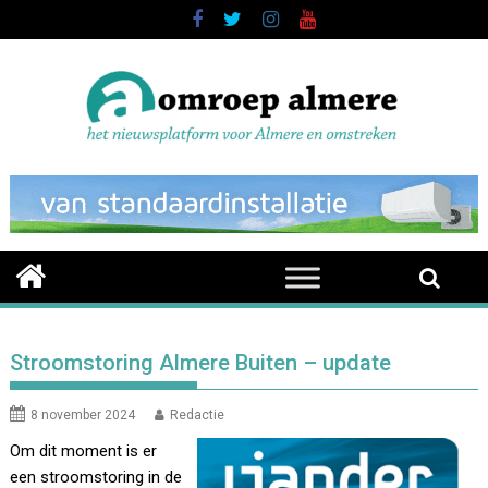
Skip
to
content
Stroomstoring Almere Buiten – update
8 november 2024
Redactie
Om dit moment is er
een stroomstoring in de