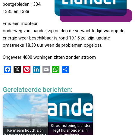
postgebieden 1334,
1335 en 1338
Er is een monteur
onderweg van Liander, zij melden de verwachte tijd waarop de
energie weer beschikbaar is rond 19.15 zal zijn. update
omstreeks 18.30 uur wren de problemen opgelost.
Ongeveer 4000 woningen zitten zonder stroom
F
X
P
L
E
W
D
a
i
i
m
h
e
c
n
n
a
a
l
Gerelateerde berichten:
e
t
k
i
t
e
b
e
e
l
s
n
o
r
d
A
o
e
I
p
k
s
n
p
Stroomstoring Liander
t
Kernteam houdt zich
legt huishoudens in