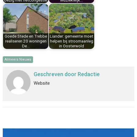
bezig met netcongestie
Muziekwijk…
Goede Stede en Trebbe
Liander: gemeente moet
realiseren 20 woningen
helpen bij stroomaanleg
De…
in Oosterwold
Almeers Nieuws
Geschreven door
Redactie
Website