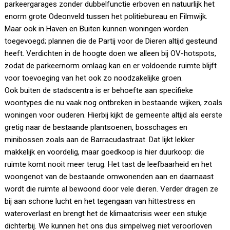
parkeergarages zonder dubbelfunctie erboven en natuurlijk het
enorm grote Odeonveld tussen het politiebureau en Filmwijk.
Maar ook in Haven en Buiten kunnen woningen worden
toegevoegd; plannen die de Partij voor de Dieren altijd gesteund
heeft. Verdichten in de hoogte doen we alleen bij OV-hotspots,
zodat de parkeernorm omlaag kan en er voldoende ruimte blijft
voor toevoeging van het ook zo noodzakelijke groen.
Ook buiten de stadscentra is er behoefte aan specifieke
woontypes die nu vaak nog ontbreken in bestaande wijken, zoals
woningen voor ouderen. Hierbij kijkt de gemeente altijd als eerste
gretig naar de bestaande plantsoenen, bosschages en
minibossen zoals aan de Barracudastraat. Dat lijkt lekker
makkelijk en voordelig, maar goedkoop is hier duurkoop: die
ruimte komt nooit meer terug. Het tast de leefbaarheid en het
woongenot van de bestaande omwonenden aan en daarnaast
wordt die ruimte al bewoond door vele dieren. Verder dragen ze
bij aan schone lucht en het tegengaan van hittestress en
wateroverlast en brengt het de klimaatcrisis weer een stukje
dichterbij. We kunnen het ons dus simpelweg niet veroorloven