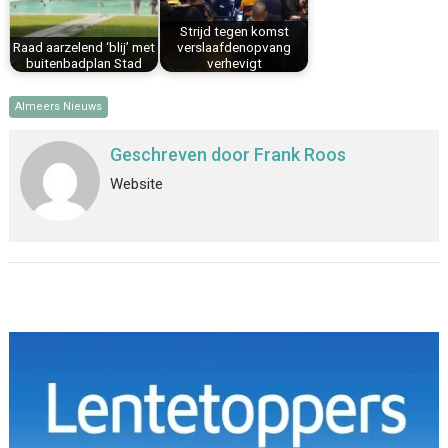
Strijd tegen komst
Raad aarzelend ‘blij’ met
verslaafdenopvang
buitenbadplan Stad
verhevigt
Almeers Nieuws
Geschreven door
Frank Roos
Website