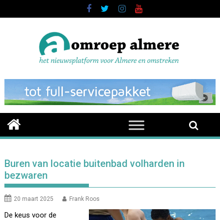
Skip
to
content
Buren van locatie buitenbad volharden in
bezwaren
20 maart 2025
Frank Roos
De keus voor de