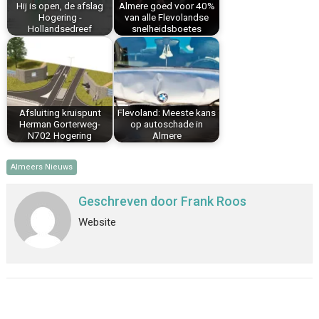
Hij is open, de afslag
Almere goed voor 40%
t
Hogering -
van alle Flevolandse
Hollandsedreef
snelheidsboetes
Afsluiting kruispunt
Flevoland: Meeste kans
Herman Gorterweg-
op autoschade in
N702 Hogering
Almere
Almeers Nieuws
Geschreven door
Frank Roos
Website