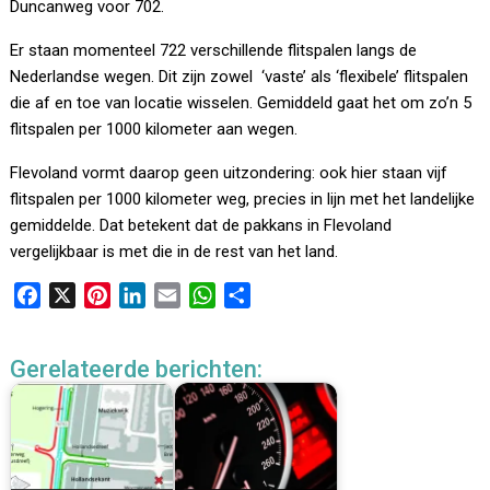
Duncanweg voor 702.
Er staan momenteel 722 verschillende flitspalen langs de
Nederlandse wegen. Dit zijn zowel ‘vaste’ als ‘flexibele’ flitspalen
die af en toe van locatie wisselen. Gemiddeld gaat het om zo’n 5
flitspalen per 1000 kilometer aan wegen.
Flevoland vormt daarop geen uitzondering: ook hier staan vijf
flitspalen per 1000 kilometer weg, precies in lijn met het landelijke
gemiddelde. Dat betekent dat de pakkans in Flevoland
vergelijkbaar is met die in de rest van het land.
F
X
P
L
E
W
D
a
i
i
m
h
e
c
n
n
a
a
l
Gerelateerde berichten:
e
t
k
i
t
e
b
e
e
l
s
n
o
r
d
A
o
e
I
p
k
s
n
p