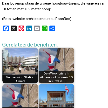
Daar bovenop staan de groene hoogbouwtorens, die variëren van
50 tot en met 109 meter hoog.”
(Foto: website architectenbureau RoosRos)
F
X
P
L
E
W
D
a
i
i
m
h
e
c
n
n
a
a
l
Gerelateerde berichten:
e
t
k
i
t
e
b
e
e
l
s
n
o
r
d
A
o
e
I
p
k
s
n
p
De #Wooncrisis in
t
Vernieuwing Station
Almere: ook in week 30
Almere
in 2023 is…