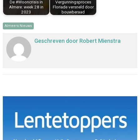
De #Wooncrisis in
Vergunningsproces
Almere: week 28 in
Floriade versneld door
2023
bouwberaad
Almeers Nieuws
Geschreven door
Robert Mienstra