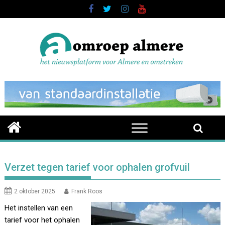
Skip
to
content
Verzet tegen tarief voor ophalen grofvuil
2 oktober 2025
Frank Roos
Het instellen van een
tarief voor het ophalen