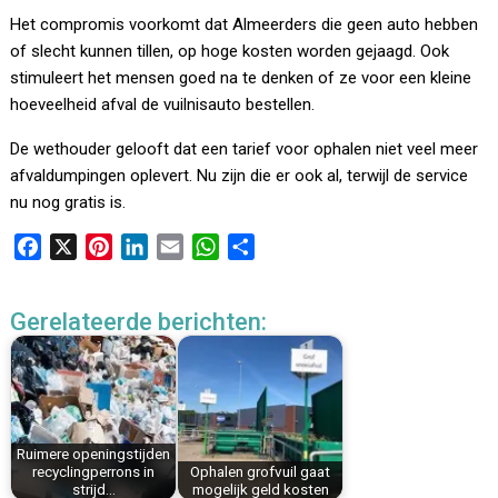
Het compromis voorkomt dat Almeerders die geen auto hebben
of slecht kunnen tillen, op hoge kosten worden gejaagd. Ook
stimuleert het mensen goed na te denken of ze voor een kleine
hoeveelheid afval de vuilnisauto bestellen.
De wethouder gelooft dat een tarief voor ophalen niet veel meer
afvaldumpingen oplevert. Nu zijn die er ook al, terwijl de service
nu nog gratis is.
F
X
P
L
E
W
D
a
i
i
m
h
e
c
n
n
a
a
l
Gerelateerde berichten:
e
t
k
i
t
e
b
e
e
l
s
n
o
r
d
A
o
e
I
p
k
s
n
p
Ruimere openingstijden
t
recyclingperrons in
Ophalen grofvuil gaat
strijd…
mogelijk geld kosten