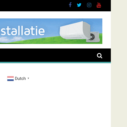
sieve man in Almere
Dutch
▼