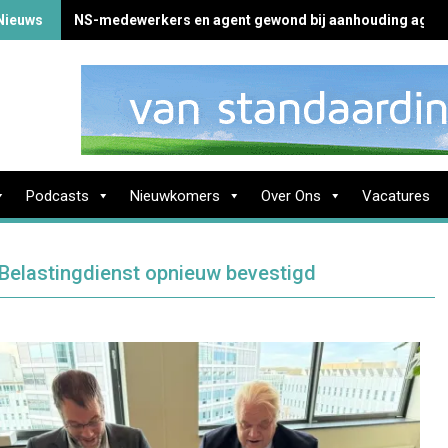
Nieuws
NS-medewerkers en agent gewond bij aanhouding agres
Podcasts
Nieuwkomers
Over Ons
Vacatures
Belastingdienst opnieuw bevestigd