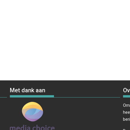
Met dank aan
Ov
Omr
hee
ber