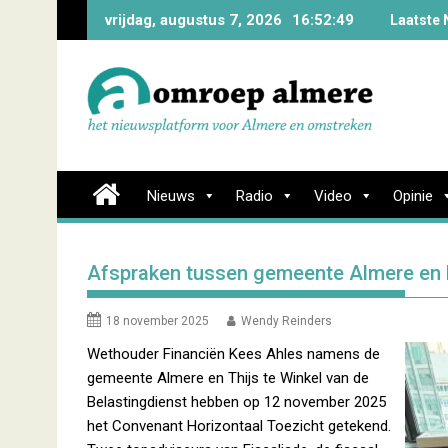
Skip
vrijdag, augustus 7, 2026
16:52:50
Laatste 
to
content
Nieuws
Radio
Video
Opinie
Afspraken tussen gemeente Almere en 
18 november 2025
Wendy Reinders
Wethouder Financiën Kees Ahles namens de
gemeente Almere en Thijs te Winkel van de
Belastingdienst hebben op 12 november 2025
het Convenant Horizontaal Toezicht getekend.