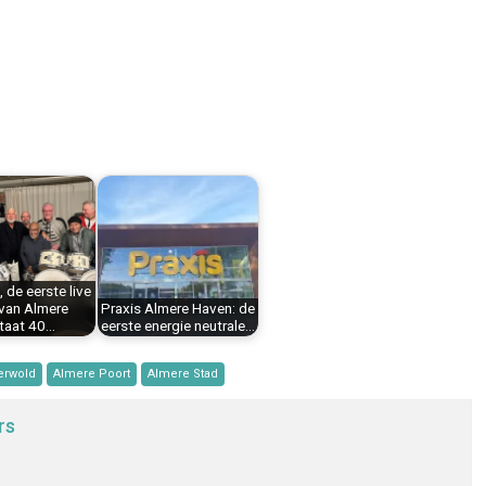
 de eerste live
van Almere
Praxis Almere Haven: de
taat 40…
eerste energie neutrale…
erwold
Almere Poort
Almere Stad
rs