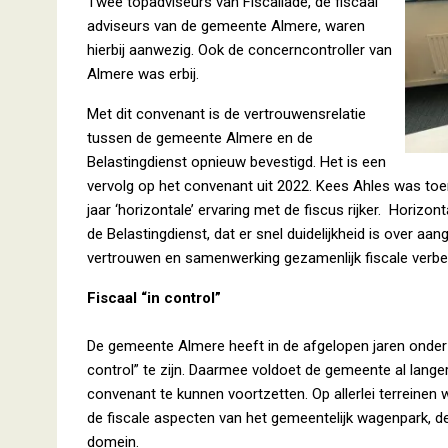
Twee topadviseurs van Fiscaliade, de fiscaal
adviseurs van de gemeente Almere, waren
hierbij aanwezig. Ook de concerncontroller van
Almere was erbij.
Met dit convenant is de vertrouwensrelatie
tussen de gemeente Almere en de
Belastingdienst opnieuw bevestigd. Het is een
vervolg op het convenant uit 2022. Kees Ahles was to
jaar ‘horizontale’ ervaring met de fiscus rijker. Horizo
de Belastingdienst, dat er snel duidelijkheid is over aan
vertrouwen en samenwerking gezamenlijk fiscale verb
Fiscaal “in control”
De gemeente Almere heeft in de afgelopen jaren onder 
control” te zijn. Daarmee voldoet de gemeente al lange
convenant te kunnen voortzetten. Op allerlei terreine
de fiscale aspecten van het gemeentelijk wagenpark, d
domein.