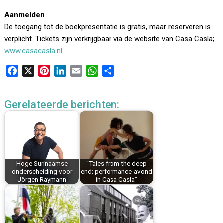
Aanmelden
De toegang tot de boekpresentatie is gratis, maar reserveren is
verplicht. Tickets zijn verkrijgbaar via de website van Casa Casla;
www.casacasla.nl
F
X
P
L
E
W
D
a
i
i
m
h
e
c
n
n
a
a
l
Gerelateerde berichten:
e
t
k
i
t
e
b
e
e
l
s
n
o
r
d
A
o
e
I
p
k
s
n
p
Hoge Surinaamse
“Tales from the deep
t
onderscheiding voor
end; performance-avond
Jörgen Raymann
in Casa Casla”