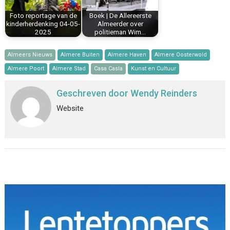
Foto reportage van de
Boek | De Allereerste
kinderherdenking 04-05-
Almeerder over
2025
politieman Wim…
Almeers Nieuws
Almere Buiten
Almere Haven
Almere Oosterwold
Almere Poort
Almere Stad
Casa Casla
Kunst en Cultuur
Geschreven door
Wendy Reinders
Website