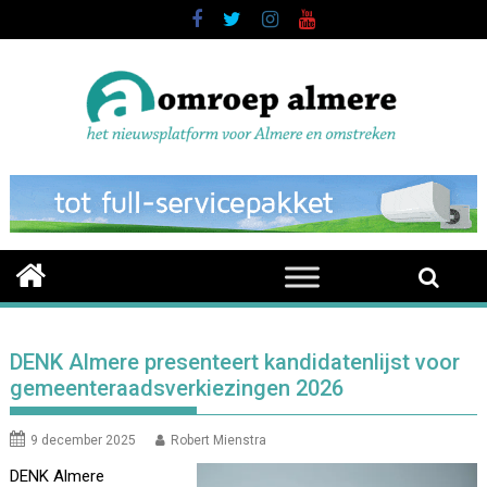
Skip
to
content
DENK Almere presenteert kandidatenlijst voor
gemeenteraadsverkiezingen 2026
9 december 2025
Robert Mienstra
DENK Almere