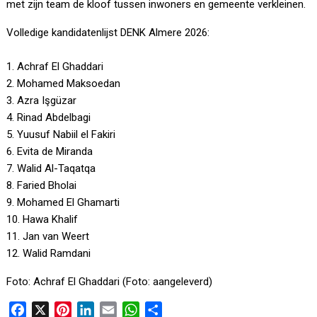
met zijn team de kloof tussen inwoners en gemeente verkleinen.
Volledige kandidatenlijst DENK Almere 2026:
1. Achraf El Ghaddari
2. Mohamed Maksoedan
3. Azra Işgüzar
4. Rinad Abdelbagi
5. Yuusuf Nabiil el Fakiri
6. Evita de Miranda
7. Walid Al-Taqatqa
8. Faried Bholai
9. Mohamed El Ghamarti
10. Hawa Khalif
11. Jan van Weert
12. Walid Ramdani
Foto: Achraf El Ghaddari (Foto: aangeleverd)
F
X
P
L
E
W
D