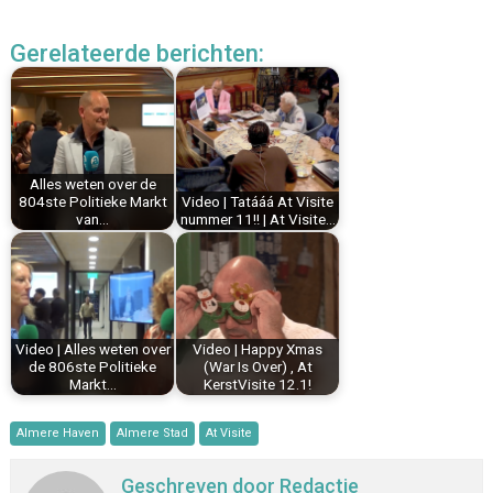
a
i
i
m
h
e
c
n
n
a
a
l
Gerelateerde berichten:
e
t
k
i
t
e
b
e
e
l
s
n
o
r
d
A
o
e
I
p
k
s
n
p
Alles weten over de
t
804ste Politieke Markt
Video | Tatááá At Visite
van…
nummer 11!! | At Visite…
Video | Alles weten over
Video | Happy Xmas
de 806ste Politieke
(War Is Over) , At
Markt…
KerstVisite 12.1!
Almere Haven
Almere Stad
At Visite
Geschreven door
Redactie