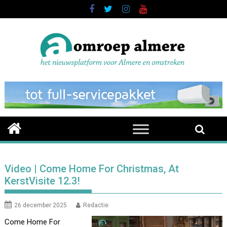
Skip
to
content
Video | Come Home For Christmas, At
KerstVisite 12.3!
26 december 2025
Redactie
Come Home For