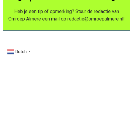
Heb je een tip of opmerking? Stuur de redactie van
Omroep Almere een mail op
redactie@omroepalmere.nl
!
Dutch
▼