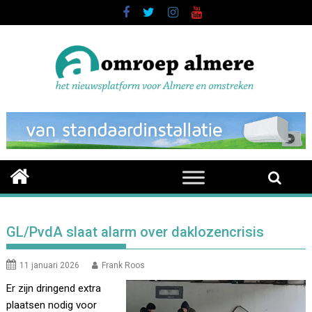
Skip
to
content
GL/PvdA slaat alarm over daklozencrisis
11 januari 2026
Frank Roos
Er zijn dringend extra
plaatsen nodig voor