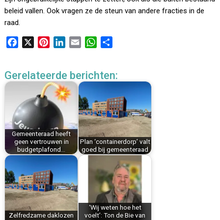
beleid vallen. Ook vragen ze de steun van andere fracties in de
raad.
F
X
P
L
E
W
D
a
i
i
m
h
e
c
n
n
a
a
l
Gerelateerde berichten:
e
t
k
i
t
e
b
e
e
l
s
n
o
r
d
A
o
e
I
p
k
s
n
p
Gemeenteraad heeft
t
geen vertrouwen in
Plan ‘containerdorp’ valt
budgetplafond…
goed bij gemeenteraad
‘Wij weten hoe het
Zelfredzame daklozen
voelt’: Ton de Bie van