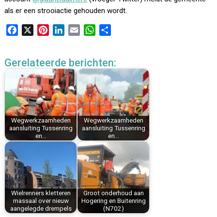
als er een strooiactie gehouden wordt.
F
X
P
L
E
W
D
a
i
i
m
h
e
c
n
n
a
a
l
Gerelateerde berichten:
e
t
k
i
t
e
b
e
e
l
s
n
o
r
d
A
o
e
I
p
k
s
n
p
Wegwerkzaamheden
Wegwerkzaamheden
t
aansluiting Tussenring
aansluiting Tussenring
en…
en…
Wielrenners kletteren
Groot onderhoud aan
massaal over nieuw
Hogering en Buitenring
aangelegde drempels
(N702)