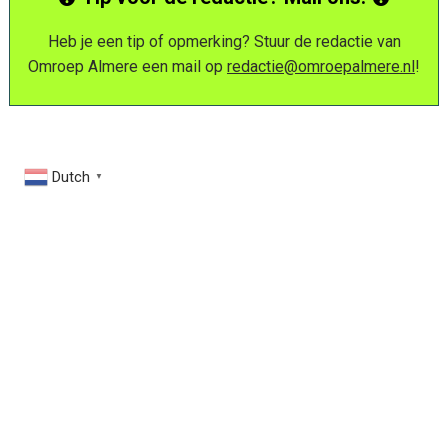
Heb je een tip of opmerking? Stuur de redactie van
Omroep Almere een mail op
redactie@omroepalmere.nl
!
Dutch
▼