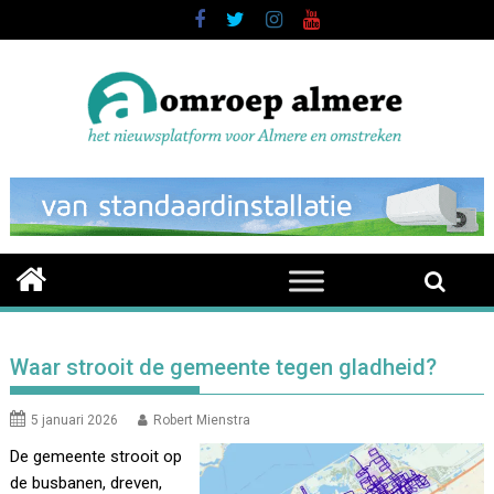
Skip
to
content
Waar strooit de gemeente tegen gladheid?
5 januari 2026
Robert Mienstra
De gemeente strooit op
de busbanen, dreven,