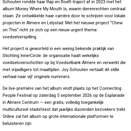
Schouten rondde haar Rap en RoeR-traject af in 2023 met het
album Money Where My Mouth Is, waarin dierenrechten centraal
staan. Ze ontwikkelde haar carrière door te schrijven voor lokale
projecten in Almere en Lelystad. Met het nieuwe project “Chew
on This” richt ze zich op een nieuw urgent thema:
voedselverspilling.
Het project is geworteld in een weinig bekende praktijk van
Stichting InnerCircle: de organisatie haalt wekelijks
voedseloverschotten op bij Voedselbank Almere en verwerkt die
met vrijwilligers tot maaltijden. Joy Schouten vertaalt dit stille
verhaal naar vijf originele nummers.
De live-première van het album vindt plaats op het Connecting
People Festival op zaterdag 5 september 2026 op de Esplanade
in Almere Centrum — een gratis, volledig toegankelijk
multicultureel stadsfeest dat jaarlijks duizenden bezoekers trekt.
Online zal het album op grote internationale platformen te
beluisteren zijn.