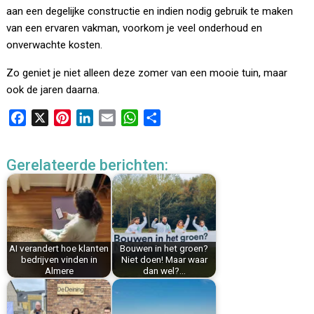
aan een degelijke constructie en indien nodig gebruik te maken
van een ervaren vakman, voorkom je veel onderhoud en
onverwachte kosten.
Zo geniet je niet alleen deze zomer van een mooie tuin, maar
ook de jaren daarna.
F
X
P
L
E
W
D
a
i
i
m
h
e
c
n
n
a
a
l
Gerelateerde berichten:
e
t
k
i
t
e
b
e
e
l
s
n
o
r
d
A
o
e
I
p
k
s
n
p
AI verandert hoe klanten
Bouwen in het groen?
t
bedrijven vinden in
Niet doen! Maar waar
Almere
dan wel?…