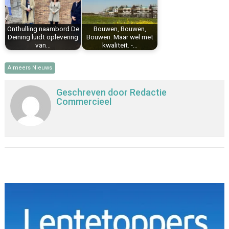
Onthulling naambord De
Bouwen, Bouwen,
Deining luidt oplevering
Bouwen. Maar wel met
van…
kwaliteit. -…
Almeers Nieuws
Geschreven door
Redactie
Commercieel