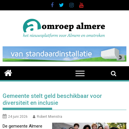
Skip
to
content
Gemeente stelt geld beschikbaar voor
diversiteit en inclusie
24 juni 2026
Robert Mienstra
De gemeente Almere