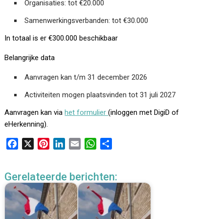
Organisaties: tot €20.000
Samenwerkingsverbanden: tot €30.000
In totaal is er €300.000 beschikbaar
Belangrijke data
Aanvragen kan t/m 31 december 2026
Activiteiten mogen plaatsvinden tot 31 juli 2027
Aanvragen kan via
het formulier
(inloggen met DigiD of
eHerkenning).
F
X
P
L
E
W
D
a
i
i
m
h
e
c
n
n
a
a
l
Gerelateerde berichten:
e
t
k
i
t
e
b
e
e
l
s
n
o
r
d
A
o
e
I
p