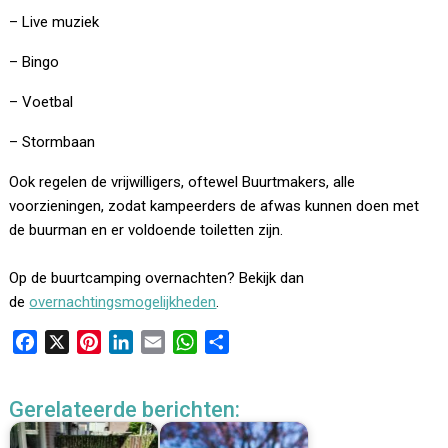
– Live muziek
– Bingo
– Voetbal
– Stormbaan
Ook regelen de vrijwilligers, oftewel Buurtmakers, alle
voorzieningen, zodat kampeerders de afwas kunnen doen met
de buurman en er voldoende toiletten zijn.
Op de buurtcamping overnachten? Bekijk dan
de
overnachtingsmogelijkheden
.
F
X
P
L
E
W
D
a
i
i
m
h
e
c
n
n
a
a
l
Gerelateerde berichten:
e
t
k
i
t
e
b
e
e
l
s
n