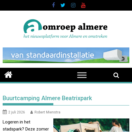
Skip
to
content
Buurtcamping Almere Beatrixpark
2 juli 2026
Robert Mienstra
Logeren in het
stadspark? Deze zomer