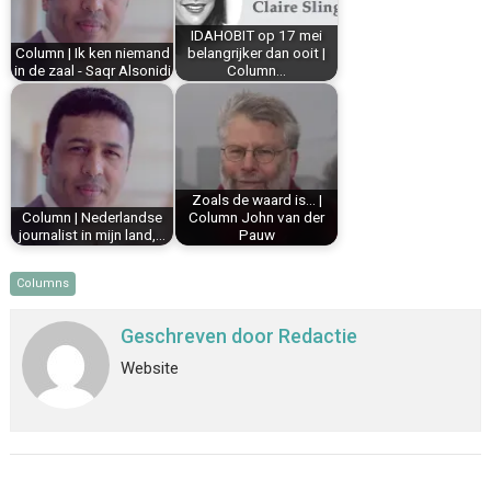
k
s
n
p
IDAHOBIT op 17 mei
t
Column | Ik ken niemand
belangrijker dan ooit |
in de zaal - Saqr Alsonidi
Column…
Zoals de waard is… |
Column | Nederlandse
Column John van der
journalist in mijn land,…
Pauw
Columns
Geschreven door
Redactie
Website