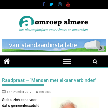
Skip
to
content
Raadpraat – ‘Mensen met elkaar verbinden’
12 november 2017
Redactie
Stelt u zich eens voor
dat u gemeenteraadslid