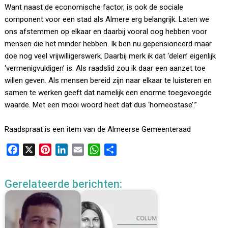
Want naast de economische factor, is ook de sociale
component voor een stad als Almere erg belangrijk. Laten we
ons afstemmen op elkaar en daarbij vooral oog hebben voor
mensen die het minder hebben. Ik ben nu gepensioneerd maar
doe nog veel vrijwilligerswerk. Daarbij merk ik dat ‘delen’ eigenlijk
‘vermenigvuldigen’ is. Als raadslid zou ik daar een aanzet toe
willen geven. Als mensen bereid zijn naar elkaar te luisteren en
samen te werken geeft dat namelijk een enorme toegevoegde
waarde. Met een mooi woord heet dat dus ‘homeostase’.”
Raadspraat is een item van de Almeerse Gemeenteraad
F
X
P
L
E
W
D
a
i
i
m
h
e
c
n
n
a
a
l
Gerelateerde berichten:
e
t
k
i
t
e
b
e
e
l
s
n
o
r
d
A
o
e
I
p