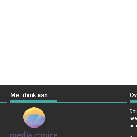
Met dank aan
Ov
Omr
hee
ber