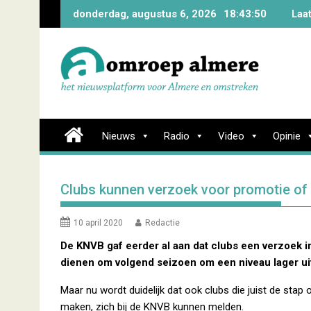
Skip
donderdag, augustus 6, 2026
18:43:51
Laa
to
content
Nieuws
Radio
Video
Opinie
Clubs kunnen verzoek voor promotie of
10 april 2020
Redactie
De KNVB gaf eerder al aan dat clubs een verzoek 
dienen om volgend seizoen om een niveau lager ui
Maar nu wordt duidelijk dat ook clubs die juist de stap
maken, zich bij de KNVB kunnen melden.