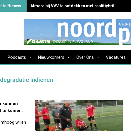
tste Nieuws
Almere bij VVV te ontdekken met realitiybril
Podcasts
Nieuwkomers
Over Ons
Vacatures
 degradatie indienen
in kunnen
t te komen.
 omhoog willen