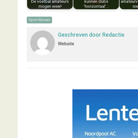
De voetbal amateurs
kunnen clubs
amateurv
mogen weer!
‘horizontaal’…
ni
Sport Nieuws
Geschreven door
Redactie
Website