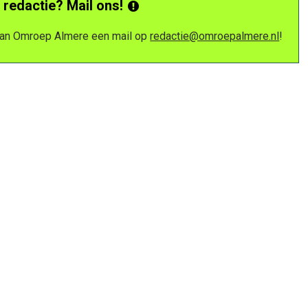
 redactie? Mail ons!
 van Omroep Almere een mail op
redactie@omroepalmere.nl
!