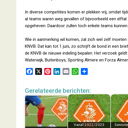
In diverse competities komen er plekken vrij, omdat tij
al teams waren weg gevallen of bijvoorbeeld een elftal
opgeheven. Daardoor zullen toch enkele teams kunne
Wie in aanmerking wil komen, zal zich wel zelf moeten 
KNVB. Dat kan tot 1 juni, zo schrijft de bond in een br
de KNVB de nieuwe indeling bepalen. Het verzoek geldt
Waterwijk, Buitenboys, Sporting Almere en Forza Alme
F
X
P
L
E
W
D
a
i
i
m
h
e
c
n
n
a
a
l
Gerelateerde berichten:
e
t
k
i
t
e
b
e
e
l
s
n
o
r
d
A
o
e
I
p
k
s
n
p
Vanaf 2022/2023
Seniore
t