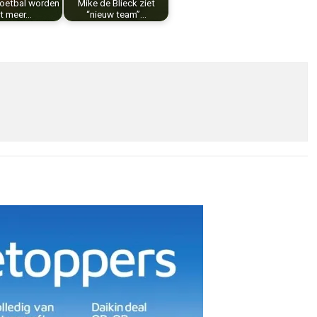
oetbal worden
Mike de Blieck ziet
et meer…
“nieuw team”…