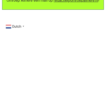
Omroep Almere een mail op
redactie@omroepalmere.nl
!
Dutch
▼