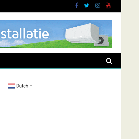
oussen
Dutch
▼