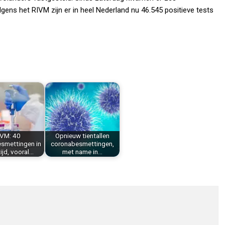
lgens het RIVM zijn er in heel Nederland nu 46.545 positieve tests
IVM: 40
Opnieuw tientallen
smettingen in
coronabesmettingen,
ijd, vooral…
met name in…