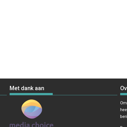
Met dank aan
Ov
Omr
hee
ber