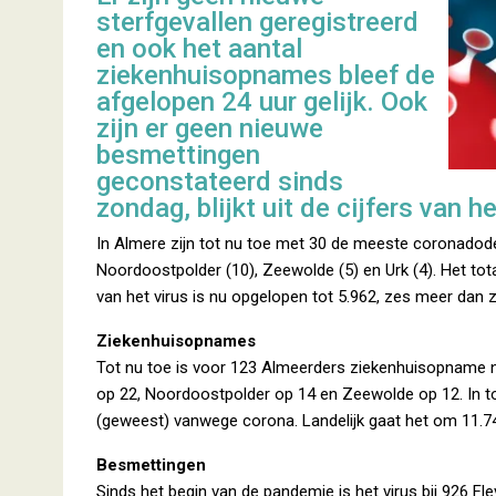
sterfgevallen geregistreerd
en ook het aantal
ziekenhuisopnames bleef de
afgelopen 24 uur gelijk. Ook
zijn er geen nieuwe
besmettingen
geconstateerd sinds
zondag, blijkt uit de cijfers van 
In Almere zijn tot nu toe met 30 de meeste coronadode
Noordoostpolder (10), Zeewolde (5) en Urk (4). Het tot
van het virus is nu opgelopen tot 5.962, zes meer dan 
Ziekenhuisopnames
Tot nu toe is voor 123 Almeerders ziekenhuisopname no
op 22, Noordoostpolder op 14 en Zeewolde op 12. In to
(geweest) vanwege corona. Landelijk gaat het om 11.
Besmettingen
Sinds het begin van de pandemie is het virus bij 926 F