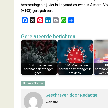
besmettingen bij: vier in Lelystad en twee in Almere. Vo
(+103) geregistreerd.
F
X
P
L
E
W
D
a
i
i
m
h
e
c
n
n
a
a
l
Gerelateerde berichten:
e
t
k
i
t
e
b
e
e
l
s
n
o
r
d
A
o
e
I
p
k
s
n
p
RIVM: drie nieuwe
RIVM: Vier nieuwe
R
t
coronabesmettingen,
coronabesmettingen in
coronabe
geen…
provincie
week t
Almeers Nieuws
Geschreven door
Redactie
Website