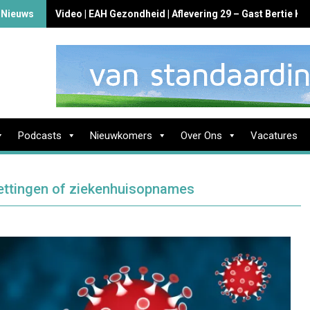
 Nieuws
Video | EAH Gezondheid | Aflevering 29 – Gast Bertie K
Podcasts
Nieuwkomers
Over Ons
Vacatures
ettingen of ziekenhuisopnames