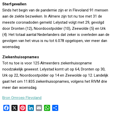
Sterfgevallen
Sinds het begin van de pandemie zijn er in Flevoland 91 mensen
aan de ziekte bezweken. In Almere zijn tot nu toe met 31 de
meeste coronadoden gemeld. Lelystad volgt met 29, gevolgd
door Dronten (12), Noordoostpolder (10), Zeewolde (5) en Urk
(4). Het totaal aantal Nederlanders dat zeker is overleden aan de
gevolgen van het virus is nu tot 6.078 opgelopen, vier meer dan
woensdag.
Ziekenhuisopnames
Tot nu toe is voor 125 Almeerders ziekenhuisopname
noodzakelijk geweest. Lelystad komt uit op 64, Dronten op 30,
Urk op 22, Noordoostpolder op 14 en Zeewolde op 12. Landelijk
gaat het om 11.835 ziekenhuisopnames, volgens het RIVM drie
meer dan woensdag.
Bron Omroep Flevoland
F
X
P
L
E
W
D
a
i
i
m
h
e