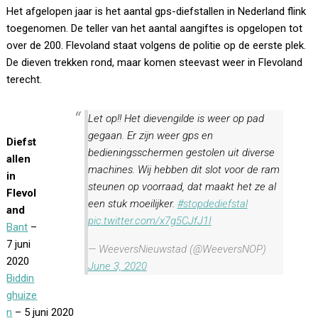
Het afgelopen jaar is het aantal gps-diefstallen in Nederland flink
toegenomen. De teller van het aantal aangiftes is opgelopen tot
over de 200. Flevoland staat volgens de politie op de eerste plek.
De dieven trekken rond, maar komen steevast weer in Flevoland
terecht.
Let op!! Het dievengilde is weer op pad
gegaan. Er zijn weer gps en
Diefst
bedieningsschermen gestolen uit diverse
allen
machines. Wij hebben dit slot voor de ram
in
steunen op voorraad, dat maakt het ze al
Flevol
een stuk moeilijker.
#stopdediefstal
and
pic.twitter.com/x7g5CJfJ1I
Bant
–
7 juni
— WeeversNieuwstad (@WeeversNOP)
2020
June 3, 2020
Biddin
ghuize
n
– 5 juni 2020