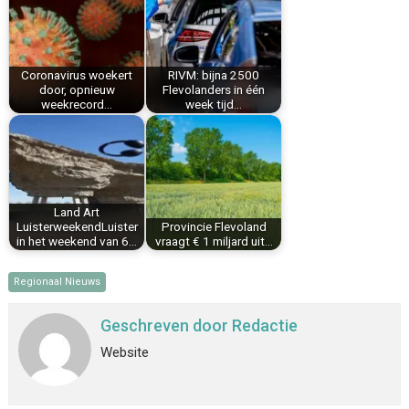
o
r
d
A
o
e
I
p
k
s
n
p
Coronavirus woekert
RIVM: bijna 2500
t
door, opnieuw
Flevolanders in één
weekrecord…
week tijd…
Land Art
LuisterweekendLuister
Provincie Flevoland
in het weekend van 6…
vraagt € 1 miljard uit…
Regionaal Nieuws
Geschreven door
Redactie
Website