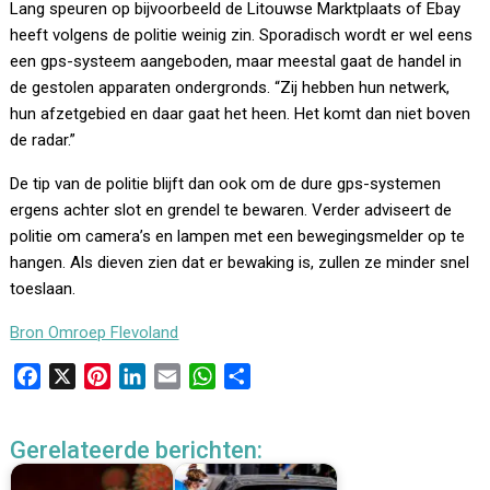
Lang speuren op bijvoorbeeld de Litouwse Marktplaats of Ebay
heeft volgens de politie weinig zin. Sporadisch wordt er wel eens
een gps-systeem aangeboden, maar meestal gaat de handel in
de gestolen apparaten ondergronds. “Zij hebben hun netwerk,
hun afzetgebied en daar gaat het heen. Het komt dan niet boven
de radar.”
De tip van de politie blijft dan ook om de dure gps-systemen
ergens achter slot en grendel te bewaren. Verder adviseert de
politie om camera’s en lampen met een bewegingsmelder op te
hangen. Als dieven zien dat er bewaking is, zullen ze minder snel
toeslaan.
Bron Omroep Flevoland
F
X
P
L
E
W
D
a
i
i
m
h
e
c
n
n
a
a
l
Gerelateerde berichten:
e
t
k
i
t
e
b
e
e
l
s
n