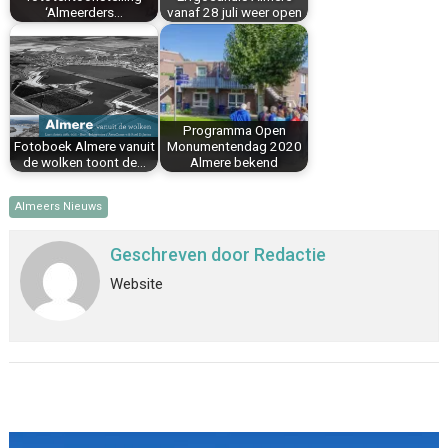
‘Almeerders…
vanaf 28 juli weer open
Programma Open
Fotoboek Almere vanuit
Monumentendag 2020
de wolken toont de…
Almere bekend
Almeers Nieuws
Geschreven door
Redactie
Website