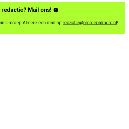
 redactie? Mail ons!
 van Omroep Almere een mail op
redactie@omroepalmere.nl
!