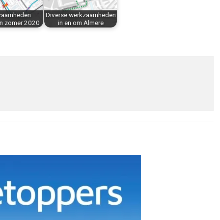
zaamheden
Diverse werkzaamheden
n zomer 2020
in en om Almere