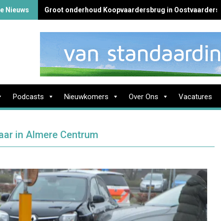
te Nieuws
Groot onderhoud Koopvaardersbrug in Oostvaarders
Podcasts
Nieuwkomers
Over Ons
Vacatures
aar in Almere Centrum