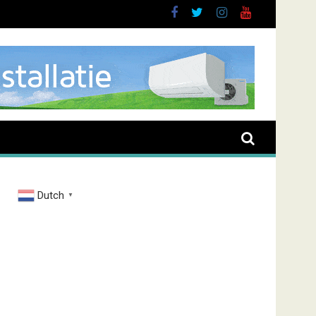
buurt
Dutch
▼