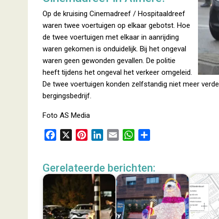
Op de kruising Cinemadreef / Hospitaaldreef
waren twee voertuigen op elkaar gebotst. Hoe
de twee voertuigen met elkaar in aanrijding
waren gekomen is onduidelijk. Bij het ongeval
waren geen gewonden gevallen. De politie
heeft tijdens het ongeval het verkeer omgeleid.
De twee voertuigen konden zelfstandig niet meer verder
bergingsbedrijf.
Foto AS Media
F
X
P
L
E
W
D
a
i
i
m
h
e
c
n
n
a
a
l
Gerelateerde berichten:
e
t
k
i
t
e
b
e
e
l
s
n
o
r
d
A
o
e
I
p
k
s
n
p