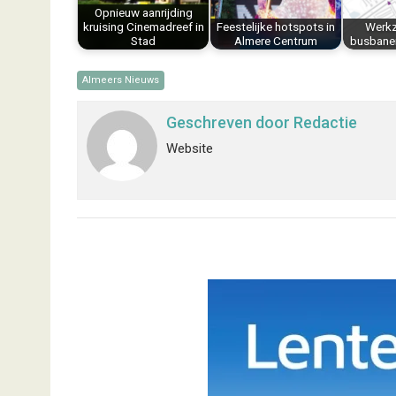
Opnieuw aanrijding
t
kruising Cinemadreef in
Feestelijke hotspots in
Werk
Stad
Almere Centrum
busbane
Almeers Nieuws
Geschreven door
Redactie
Website