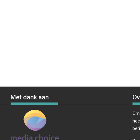
Met dank aan
Ov
Omr
hee
ber