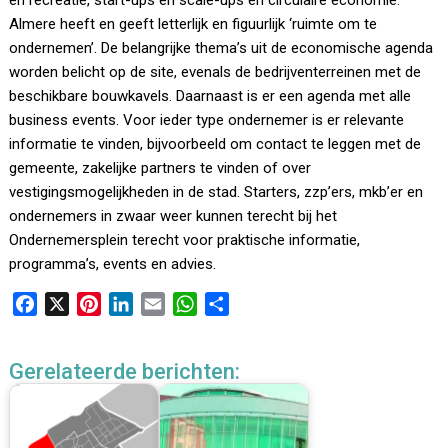
en recreatie, start-ups en scale-ups en circulaire economie.
Almere heeft en geeft letterlijk en figuurlijk ‘ruimte om te
ondernemen’. De belangrijke thema’s uit de economische agenda
worden belicht op de site, evenals de bedrijventerreinen met de
beschikbare bouwkavels. Daarnaast is er een agenda met alle
business events. Voor ieder type ondernemer is er relevante
informatie te vinden, bijvoorbeeld om contact te leggen met de
gemeente, zakelijke partners te vinden of over
vestigingsmogelijkheden in de stad. Starters, zzp’ers, mkb’er en
ondernemers in zwaar weer kunnen terecht bij het
Ondernemersplein terecht voor praktische informatie,
programma’s, events en advies.
F
X
P
L
E
W
D
a
i
i
m
h
e
c
n
n
a
a
l
Gerelateerde berichten:
e
t
k
i
t
e
b
e
e
l
s
n
o
r
d
A
o
e
I
p