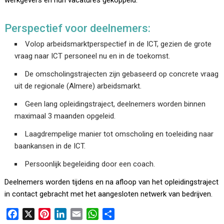
werkgevers en hun vacatures gekoppeld.
Perspectief voor deelnemers:
Volop arbeidsmarktperspectief in de ICT, gezien de grote
vraag naar ICT personeel nu en in de toekomst.
De omscholingstrajecten zijn gebaseerd op concrete vraag
uit de regionale (Almere) arbeidsmarkt.
Geen lang opleidingstraject, deelnemers worden binnen
maximaal 3 maanden opgeleid.
Laagdrempelige manier tot omscholing en toeleiding naar
baankansen in de ICT.
Persoonlijk begeleiding door een coach.
Deelnemers worden tijdens en na afloop van het opleidingstraject
in contact gebracht met het aangesloten netwerk van bedrijven.
F
X
P
L
E
W
D