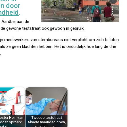
n door
ndheid
.
 Aardbei aan de
 de gewone teststraat ook gewoon in gebruik.
n medewerkers van stembureaus niet verplicht om zich te laten
 als ze geen klachten hebben. Het is onduidelijk hoe lang de drie
.
ster Hein van
Tweede teststraat
 doet oproep:
Almere maandag open,
aat de…
ook plannen…