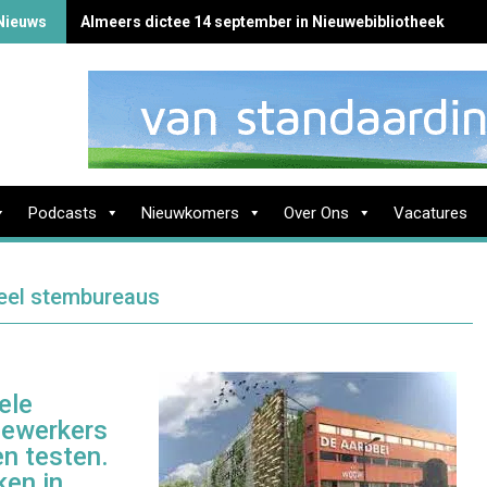
Nieuws
Almeers dictee 14 september in Nieuwebibliotheek
Podcasts
Nieuwkomers
Over Ons
Vacatures
eel stembureaus
ele
dewerkers
n testen.
ken in