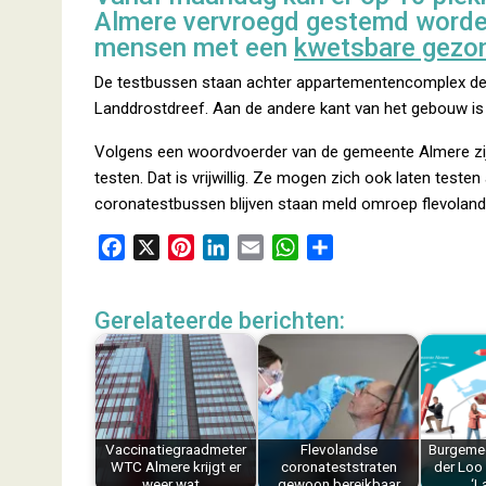
Almere vervroegd gestemd worde
mensen met een
kwetsbare gezo
De testbussen staan achter appartementencomplex de
Landdrostdreef. Aan de andere kant van het gebouw is
Volgens een woordvoerder van de gemeente Almere zij
testen. Dat is vrijwillig. Ze mogen zich ook laten testen
coronatestbussen blijven staan meld omroep flevoland
F
X
P
L
E
W
D
a
i
i
m
h
e
c
n
n
a
a
l
Gerelateerde berichten:
e
t
k
i
t
e
b
e
e
l
s
n
o
r
d
A
o
e
I
p
k
s
n
p
Vaccinatiegraadmeter
Flevolandse
Burgemee
t
WTC Almere krijgt er
coronateststraten
der Loo
weer wat…
gewoon bereikbaar
‘L