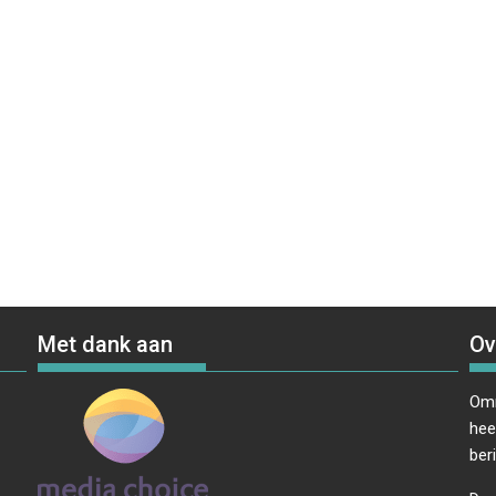
Met dank aan
Ov
Omr
hee
ber