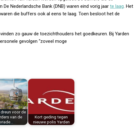
an De Nederlandsche Bank (DNB) waren eind vorig jaar
te laag
. Het
 waren die buffers ook al eens te laag. Toen besloot het de
inden zo gauw de toezichthouders het goedkeuren. Bij Yarden
 personele gevolgen “zoveel moge
 dreun voor de
rders van de
Kort geding tegen
oriade…
nieuwe polis Yarden