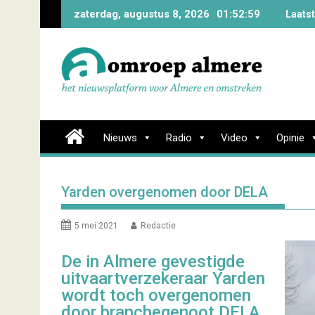
Skip
zaterdag, augustus 8, 2026
01:53:0
Laatste
to
content
Nieuws
Radio
Video
Opinie
Yarden overgenomen door DELA
5 mei 2021
Redactie
De in Almere gevestigde
uitvaartverzekeraar Yarden
wordt toch overgenomen
door branchegenoot DELA