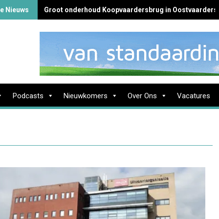
 Nieuws
Groot onderhoud Koopvaardersbrug in Oostvaardersb
Podcasts
Nieuwkomers
Over Ons
Vacatures