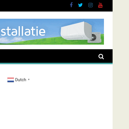
uurt
Dutch
▼