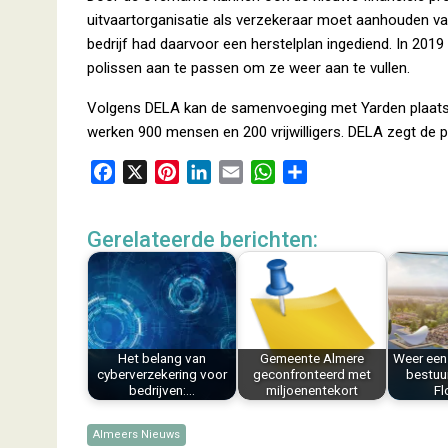
uitvaartorganisatie als verzekeraar moet aanhouden v
bedrijf had daarvoor een herstelplan ingediend. In 2019
polissen aan te passen om ze weer aan te vullen.
Volgens DELA kan de samenvoeging met Yarden plaatsv
werken 900 mensen en 200 vrijwilligers. DELA zegt de
F
X
P
L
E
W
D
a
i
i
m
h
e
c
n
n
a
a
l
Gerelateerde berichten:
e
t
k
i
t
e
b
e
e
l
s
n
o
r
d
A
o
e
I
p
k
s
n
p
Het belang van
Gemeente Almere
Weer een
t
cyberverzekering voor
geconfronteerd met
bestuu
bedrijven:…
miljoenentekort
Fl
Almeers Nieuws