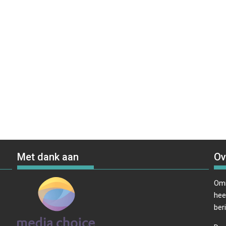
Met dank aan
Ov
Omr
hee
ber