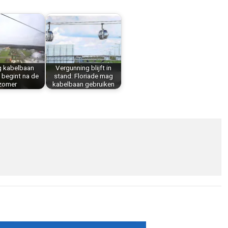
g kabelbaan
Vergunning blijft in
 begint na de
stand: Floriade mag
zomer
kabelbaan gebruiken