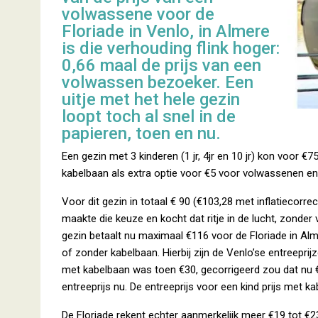
volwassene voor de
Floriade in Venlo, in Almere
is die verhouding flink hoger:
0,66 maal de prijs van een
volwassen bezoeker. Een
uitje met het hele gezin
loopt toch al snel in de
papieren, toen en nu.
Een gezin met 3 kinderen (1 jr, 4jr en 10 jr) kon voor €7
kabelbaan als extra optie voor €5 voor volwassenen en 
Voor dit gezin in totaal € 90 (€103,28 met inflatiecorre
maakte die keuze en kocht dat ritje in de lucht, zonder v
gezin betaalt nu maximaal €116 voor de Floriade in Alm
of zonder kabelbaan. Hierbij zijn de Venlo’se entreeprij
met kabelbaan was toen €30, gecorrigeerd zou dat nu 
entreeprijs nu. De entreeprijs voor een kind prijs met 
De Floriade rekent echter aanmerkelijk meer €19 tot €23 p