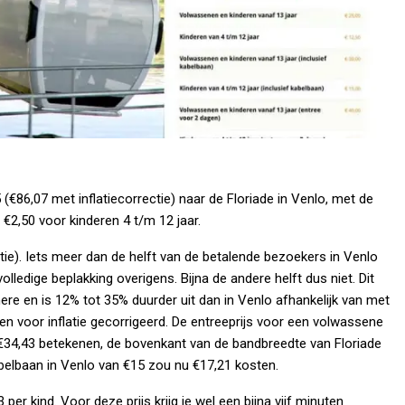
5 (€86,07 met inflatiecorrectie) naar de Floriade in Venlo, met de
€2,50 voor kinderen 4 t/m 12 jaar.
ctie). Iets meer dan de helft van de betalende bezoekers in Venlo
olledige beplakking overigens. Bijna de andere helft dus niet. Dit
ere en is 12% tot 35% duurder uit dan in Venlo afhankelijk van met
zen voor inflatie gecorrigeerd. De entreeprijs voor een volwassene
€34,43 betekenen, de bovenkant van de bandbreedte van Floriade
kabelbaan in Venlo van €15 zou nu €17,21 kosten.
er kind. Voor deze prijs krijg je wel een bijna vijf minuten