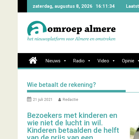
Skip
zaterdag, augustus 8, 2026
16:11:35
Laats
to
content
Nieuws
Radio
Video
Opinie
Wie betaalt de rekening?
21 juli 2021
Redactie
Bezoekers met kinderen en
wie niet de lucht in wil.
Kinderen betaalden de helft
van de prijs van een