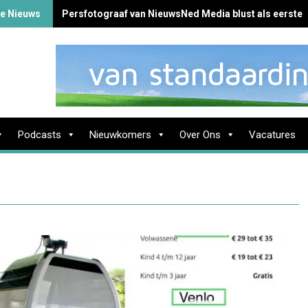
te Nieuws
Persfotograaf van NieuwsNed Media blust als eerste 
Podcasts
Nieuwkomers
Over Ons
Vacatures