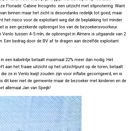
ze Floriade: Cabine Incognito: een uitzicht met stipnotering. Want
t van binnen maar het zicht is desondanks redelijk tot goed, maar
t het risico voor de exploitant weg dat de beplakking tot minder
 Het is een gezekerde opbrengst los van de bezoekersvoorkeur.
 Venlo tussen 4-5 mln, de opbrengst in Almere is uitgaande van 2
. Een bedrag door de BV af te dragen aan dezelfde exploitant
 in een kabelritje betaalt maximaal 22% meer dan nodig. Het
t aan het fraaie uitzicht op het uitzichtpunt op de toren, betaalt
ie ze in Venlo kwijt zouden zijn voor inflatie gecorrigeerd, en is
 is dit keer niet de gemeente maar de bezoeker met kinderen en de
iet allemaal Jan van Speijk!