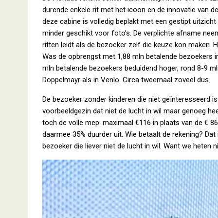
durende enkele rit met het icoon en de innovatie van de
deze cabine is volledig beplakt met een gestipt uitzich
minder geschikt voor foto’s. De verplichte afname neem
ritten leidt als de bezoeker zelf die keuze kon maken.
Was de opbrengst met 1,88 mln betalende bezoekers in
mln betalende bezoekers beduidend hoger, rond 8-9 mln
Doppelmayr als in Venlo. Circa tweemaal zoveel dus.
De bezoeker zonder kinderen die niet geïnteresseerd is
voorbeeldgezin dat niet de lucht in wil maar genoeg heef
toch de volle mep: maximaal €116 in plaats van de € 86 d
daarmee 35% duurder uit. Wie betaalt de rekening? Dat
bezoeker die liever niet de lucht in wil. Want we heten n