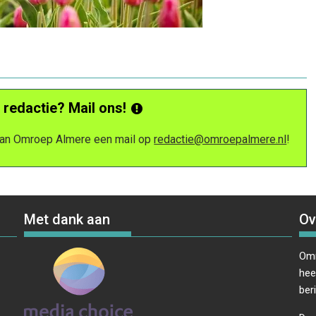
 redactie? Mail ons!
 van Omroep Almere een mail op
redactie@omroepalmere.nl
!
Met dank aan
Ov
Omr
hee
ber