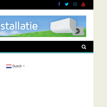
brand Zenderstraat
Dutch
▼